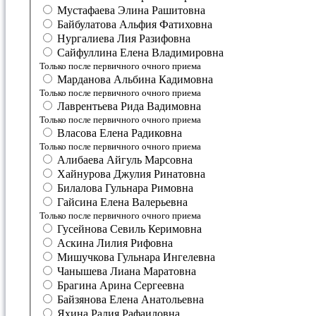
Мустафаева Элина Рашитовна
Байбулатова Альфия Фатиховна
Нургалиева Лия Разифовна
Сайфуллина Елена Владимировна
Только после первичного очного приема
Марданова Альбина Кадимовна
Только после первичного очного приема
Лаврентьева Рида Вадимовна
Только после первичного очного приема
Власова Елена Радиковна
Только после первичного очного приема
Алибаева Айгуль Марсовна
Хайнурова Джулия Ринатовна
Билалова Гульнара Римовна
Гайсина Елена Валерьевна
Только после первичного очного приема
Гусейнова Севиль Керимовна
Аскина Лилия Рифовна
Мишучкова Гульнара Ингелевна
Чанышева Лиана Маратовна
Брагина Арина Сергеевна
Байзянова Елена Анатольевна
Яхина Ралия Рафаиловна