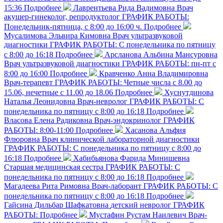
15:36
Подробнее
Лаврентьева Рида Вадимовна
Врач
акушер-гинеколог, репродуктолог
ГРАФИК РАБОТЫ:
Понедельник-пятница, с 8:00 до 16:00 ч.
Подробнее
Мусалимова Эльвира Кимовна
Врач ультразвуковой
диагностики
ГРАФИК РАБОТЫ: С понедельника по пятницу
с 8:00 до 16:18
Подробнее
Арсланова Альбина Мансуровна
Врач ультразвуковой диагностики
ГРАФИК РАБОТЫ: пн-пт с
8:00 до 16:00
Подробнее
Кравченко Анна Владимировна
Врач-терапевт
ГРАФИК РАБОТЫ: Четные числа с 8.00 до
15.06, нечетные с 11.00 до 18.06
Подробнее
Хуснутдинова
Наталья Леонидовна
Врач-невролог
ГРАФИК РАБОТЫ: С
понедельника по пятницу с 8:00 до 16:18
Подробнее
Власова Елена Радиковна
Врач-эндокринолог
ГРАФИК
РАБОТЫ: 8:00-11:00
Подробнее
Хасанова Альфия
Флюровна
Врач клинической лабораторной диагностики
ГРАФИК РАБОТЫ: С понедельника по пятницу с 8:00 до
16:18
Подробнее
Хабибьянова Фарида Минишевна
Старшая медицинская сестра
ГРАФИК РАБОТЫ: С
понедельника по пятницу с 8:00 до 16:18
Подробнее
Магадеева Рита Римовна
Врач-лаборант
ГРАФИК РАБОТЫ: С
понедельника по пятницу с 8:00 до 16:18
Подробнее
Гайсина Дильбар Шафкатовна
детский невролог
ГРАФИК
РАБОТЫ:
Подробнее
Мустафин Рустам Наилевич
Врач-