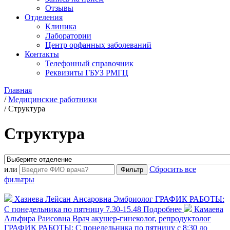
Отзывы
Отделения
Клиника
Лаборатории
Центр орфанных заболеваний
Контакты
Телефонный справочник
Реквизиты ГБУЗ РМГЦ
Главная
/
Медицинские работники
/
Структура
Структура
или
Сбросить все
фильтры
Хазиева Лейсан Ансаровна
Эмбриолог
ГРАФИК РАБОТЫ:
С понедельника по пятницу 7.30-15.48
Подробнее
Камаева
Альфира Раисовна
Врач акушер-гинеколог, репродуктолог
ГРАФИК РАБОТЫ: С понедельника по пятницу с 8:30 до