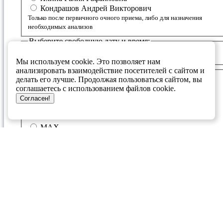
Кондрашов Андрей Викторович
Только после первичного очного приема, либо для назначения
необходимых анализов
Выберите свободную дату и время:
<< /button>
>
Мы используем cookie. Это позволяет нам
Заполните свои данные:
анализировать взаимодействие посетителей с сайтом и
делать его лучше. Продолжая пользоваться сайтом, вы
День рождения
соглашаетесь с использованием файлов cookie.
Согласен!
Мессенджер для связи
Telegram
MAX
Я даю согласие ГБУЗ РМГЦ
(Оператор) на обработку, в том числе на сбор, систематизацию,
накопление и хранение моих персональных данных: фамилия, имя,
отчество, адрес электронной почты, номер контактного телефона в
соответствии с
политикой обратоки персональных данных
.
Полученные данные Оператор обязуется использовать для обратной
связи и для улучшения качества обслуживания пациентов.
Настоящим я подтверждаю, что согласен на передачу персональных