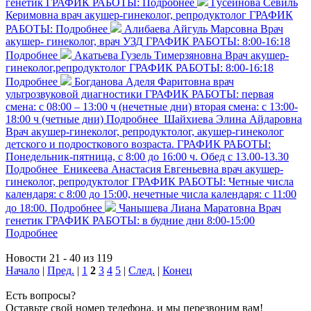
генетик
ГРАФИК РАБОТЫ:
Подробнее
Гусейнова Севиль
Керимовна
врач акушер-гинеколог, репродуктолог
ГРАФИК
РАБОТЫ:
Подробнее
Алибаева Айгуль Марсовна
Врач
акушер- гинеколог, врач УЗД
ГРАФИК РАБОТЫ: 8:00-16:18
Подробнее
Акатьева Гузель Тимерзяновна
Врач акушер-
гинеколог,репродуктолог
ГРАФИК РАБОТЫ: 8:00-16:18
Подробнее
Богданова Аделя Фаритовна
врач
ультрозвуковой диагностики
ГРАФИК РАБОТЫ: первая
смена: с 08:00 – 13:00 ч (нечетные дни) вторая смена: с 13:00-
18:00 ч (четные дни)
Подробнее
Шайхиева Элина Айдаровна
Врач акушер-гинеколог, репродуктолог, акушер-гинеколог
детского и подросткового возраста.
ГРАФИК РАБОТЫ:
Понедельник-пятница, с 8:00 до 16:00 ч. Обед с 13.00-13.30
Подробнее
Еникеева Анастасия Евгеньевна
врач акушер-
гинеколог, репродуктолог
ГРАФИК РАБОТЫ: Четные числа
календаря: с 8:00 до 15:00, нечетные числа календаря: с 11:00
до 18:00.
Подробнее
Чанышева Лиана Маратовна
Врач
генетик
ГРАФИК РАБОТЫ: в будние дни 8:00-15:00
Подробнее
Новости 21 - 40 из 119
Начало
|
Пред.
|
1
2
3
4
5
|
След.
|
Конец
Есть вопросы?
Оставьте свой номер телефона, и мы перезвоним вам!