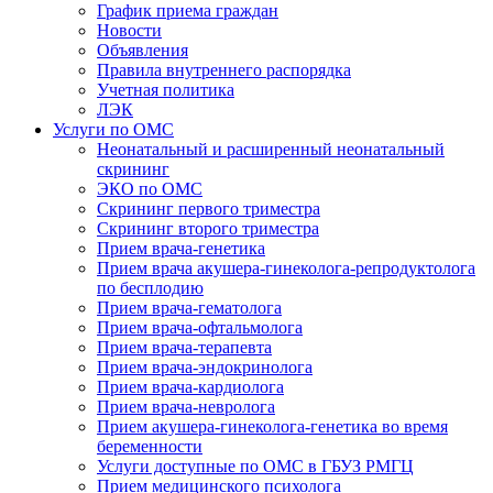
График приема граждан
Новости
Объявления
Правила внутреннего распорядка
Учетная политика
ЛЭК
Услуги по ОМС
Неонатальный и расширенный неонатальный
скрининг
ЭКО по ОМС
Скрининг первого триместра
Скрининг второго триместра
Прием врача-генетика
Прием врача акушера-гинеколога-репродуктолога
по бесплодию
Прием врача-гематолога
Прием врача-офтальмолога
Прием врача-терапевта
Прием врача-эндокринолога
Прием врача-кардиолога
Прием врача-невролога
Прием акушера-гинеколога-генетика во время
беременности
Услуги доступные по ОМС в ГБУЗ РМГЦ
Прием медицинского психолога