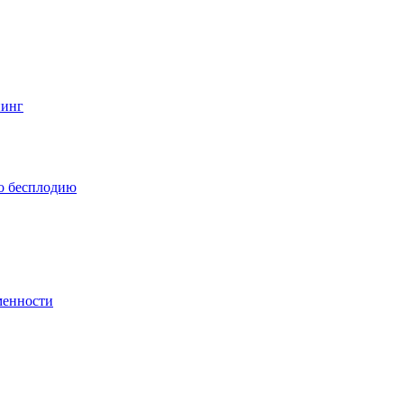
нинг
по бесплодию
менности