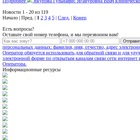
Подробнее
Якупова Гульнафис Ягануровна
Врач клиническо
Новости 1 - 20 из 119
Начало | Пред. |
1
2
3
4
5
|
След.
|
Конец
Есть вопросы?
Оставьте свой номер телефона, и мы перезвоним вам!
Отправи
персональных данных: фамилия, имя, отчество, адрес электро
Оператор обязуется использовать для обратной связи и для ул
электронной форме по открытым каналам связи сети интернет и
Оператора.
Информационные ресурсы