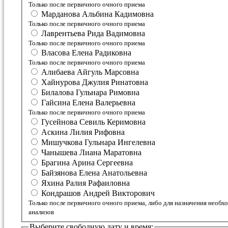
Только после первичного очного приема
Марданова Альбина Кадимовна
Только после первичного очного приема
Лаврентьева Рида Вадимовна
Только после первичного очного приема
Власова Елена Радиковна
Только после первичного очного приема
Алибаева Айгуль Марсовна
Хайнурова Джулия Ринатовна
Билалова Гульнара Римовна
Гайсина Елена Валерьевна
Только после первичного очного приема
Гусейнова Севиль Керимовна
Аскина Лилия Рифовна
Мишучкова Гульнара Ингелевна
Чанышева Лиана Маратовна
Брагина Арина Сергеевна
Байзянова Елена Анатольевна
Яхина Ралия Рафаиловна
Кондрашов Андрей Викторович
Только после первичного очного приема, либо для назначения необ
анализов
Выберите свободную дату и время: