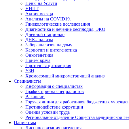
Цены на Услуги
НИПТ
Акция месяца
Анализы на COVID19.
Гинекологические исследования
Диагностика и лечение бесплодия, ЭКО
Дневной стационар
ДНК-анализы
Забор анализов на дому
Кариотип и цитогенетика
Онкогенетика
Прием врача
Проточная цитометрия
УЗИ
Хромосомный микроматричный анализ
Специалисты
Информация о специалистах
График приема специалистов
Вакансии
Горячая линия для работников бюджетных учрежде
Противодействие коррупции
Оценка условий труда
Региональное отделение Общества медицинской ге
Пациентам
Диспансеризация населения