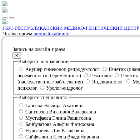
ГБУЗ РЕСПУБЛИКАНСКИЙ МЕДИКО-ГЕНЕТИЧЕСКИЙ ЦЕНТР
On-line прием
личный кабинет
Запись на онлайн-прием
✕
Выберите направление:
Акушер-гинеколог, репродуктолог
Генетик (планирование
беременности, беременность)
Гематолог
Генетик
(наследственные заболевания)
Эндокринолог
Медицинский
психолог
Уролог-андролог
Выберите специалиста:
Ганеева Эльвира Ахатовна
Сангизова Виктория Валерьевна
Мустафаева Элина Рашитовна
Байбулатова Альфия Фатиховна
Нургалиева Лия Разифовна
Сайфуллина Елена Владимировна