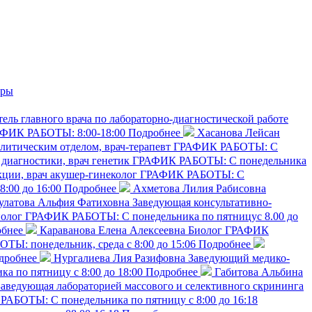
тры
тель главного врача по лабораторно-диагностической работе
ФИК РАБОТЫ: 8:00-18:00
Подробнее
Хасанова Лейсан
итическим отделом, врач-терапевт
ГРАФИК РАБОТЫ: С
диагностики, врач генетик
ГРАФИК РАБОТЫ: С понедельника
ции, врач акушер-гинеколог
ГРАФИК РАБОТЫ: С
:00 до 16:00
Подробнее
Ахметова Лилия Рабисовна
улатова Альфия Фатиховна
Заведующая консультативно-
олог
ГРАФИК РАБОТЫ: С понедельника по пятницус 8.00 до
бнее
Караванова Елена Алексеевна
Биолог
ГРАФИК
Ы: понедельник, среда с 8:00 до 15:06
Подробнее
дробнее
Нургалиева Лия Разифовна
Заведующий медико-
 по пятницу с 8:00 до 18:00
Подробнее
Габитова Альбина
Заведующая лабораторией массового и селективного скрининга
АБОТЫ: С понедельника по пятницу с 8:00 до 16:18