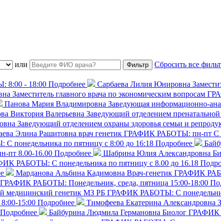
или
Сбросить все филь
8:00 - 18:00
Подробнее
Сарбаева Лилия Юнировна
Замести
вна
Заместитель главного врача по экономическим вопросам
ГРА
Панова Мария Владимировна
Заведующая информационно-анал
ва Виктория Валерьевна
Заведующий отделением пренатальной 
овна
Заведующий отделением охраны здоровья семьи и репродук
аева Элина Рашитовна
врач генетик
ГРАФИК РАБОТЫ: пн-пт С 8
 понедельника по пятницу с 8:00 до 16:18
Подробнее
Байб
-пт 8.00-16.00
Подробнее
Шабрина Юлия Александровна
Би
ИК РАБОТЫ: С понедельника по пятницу с 8.00 до 16.18
Подро
е
Марданова Альбина Кадимовна
Врач-генетик
ГРАФИК РАБОТ
ГРАФИК РАБОТЫ: Понедельник, среда, пятница 15:00-18:00
По
ный медицинский генетик МЗ РБ
ГРАФИК РАБОТЫ: С понедельника
:00-15:00
Подробнее
Тимофеева Екатерина Александровна
Подробнее
Байбурина Людмила Германовна
Биолог
ГРАФИК Р