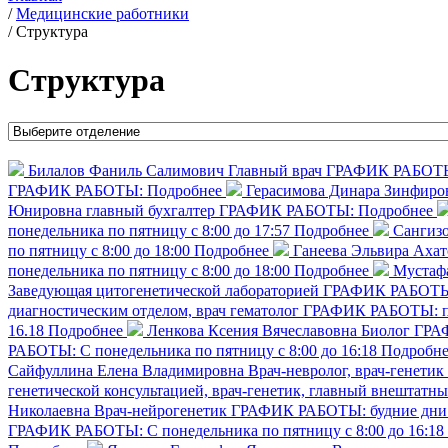
/
Медицинские работники
/
Структура
Структура
Билалов Фаниль Салимович
Главный врач
ГРАФИК РАБОТЫ: 
ГРАФИК РАБОТЫ:
Подробнее
Герасимова Динара Зинфиро
Юнировна
главный бухгалтер
ГРАФИК РАБОТЫ:
Подробнее
понедельника по пятницу с 8:00 до 17:57
Подробнее
Сангизо
по пятницу с 8:00 до 18:00
Подробнее
Ганеева Эльвира Ахат
понедельника по пятницу с 8:00 до 18:00
Подробнее
Мустаф
Заведующая цитогенетической лабораторией
ГРАФИК РАБОТЫ: С
диагностическим отделом, врач гематолог
ГРАФИК РАБОТЫ: пн
16.18
Подробнее
Ленкова Ксения Вячеславовна
Биолог
ГРАФ
РАБОТЫ: С понедельника по пятницу с 8:00 до 16:18
Подробне
Сайфуллина Елена Владимировна
Врач-невролог, врач-генетик
генетической консультацией, врач-генетик, главный внештат
Николаевна
Врач-нейрогенетик
ГРАФИК РАБОТЫ: будние дни 8
ГРАФИК РАБОТЫ: С понедельника по пятницу с 8:00 до 16:18