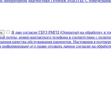
й лабораторной диагностики
ГРАФИК РАБОТЫ: С понедельника 
Я даю согласие ГБУЗ РМГЦ (Оператор) на обработку, в то
ть
нной почты, номер контактного телефона в соответствии с поли
учшения качества обслуживания пациентов. Настоящим я подтвер
 информирован(-а) о праве отозвать данное согласие на обрабо