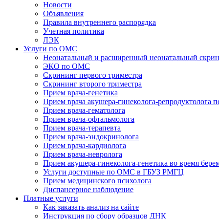
Новости
Объявления
Правила внутреннего распорядка
Учетная политика
ЛЭК
Услуги по ОМС
Неонатальный и расширенный неонатальный скри
ЭКО по ОМС
Скрининг первого триместра
Скрининг второго триместра
Прием врача-генетика
Прием врача акушера-гинеколога-репродуктолога 
Прием врача-гематолога
Прием врача-офтальмолога
Прием врача-терапевта
Прием врача-эндокринолога
Прием врача-кардиолога
Прием врача-невролога
Прием акушера-гинеколога-генетика во время бере
Услуги доступные по ОМС в ГБУЗ РМГЦ
Прием медицинского психолога
Диспансерное наблюдение
Платные услуги
Как заказать анализ на сайте
Инструкция по сбору образцов ДНК