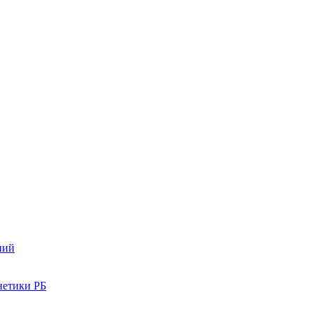
ний
нетики РБ