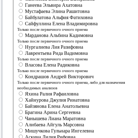
Ганеева Эльвира Ахатовна
Мустафаева Элина Рашитовна
Байбулатова Альфия Фатиховна
Сайфуллина Елена Владимировна
Только после первичного очного приема
Марданова Альбина Кадимовна
Только после первичного очного приема
Нургалиева Лия Разифовна
Лаврентьева Рида Вадимовна
Только после первичного очного приема
Власова Елена Радиковна
Только после первичного очного приема
Кондрашов Андрей Викторович
Только после первичного очного приема, либо для назначения
необходимых анализов
Яхина Ралия Рафаиловна
Хайнурова Джулия Ринатовна
Байзянова Елена Анатольевна
Брагина Арина Сергеевна
Чанышева Лиана Маратовна
Алибаева Айгуль Марсовна
Мишучкова Гульнара Ингелевна
Аскина Лилия Рифовна