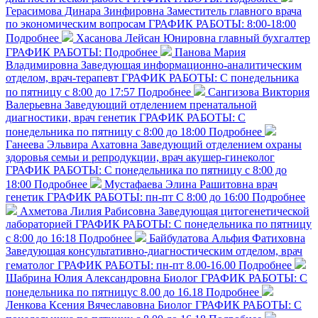
Герасимова Динара Зинфировна
Заместитель главного врача
по экономическим вопросам
ГРАФИК РАБОТЫ: 8:00-18:00
Подробнее
Хасанова Лейсан Юнировна
главный бухгалтер
ГРАФИК РАБОТЫ:
Подробнее
Панова Мария
Владимировна
Заведующая информационно-аналитическим
отделом, врач-терапевт
ГРАФИК РАБОТЫ: С понедельника
по пятницу с 8:00 до 17:57
Подробнее
Сангизова Виктория
Валерьевна
Заведующий отделением пренатальной
диагностики, врач генетик
ГРАФИК РАБОТЫ: С
понедельника по пятницу с 8:00 до 18:00
Подробнее
Ганеева Эльвира Ахатовна
Заведующий отделением охраны
здоровья семьи и репродукции, врач акушер-гинеколог
ГРАФИК РАБОТЫ: С понедельника по пятницу с 8:00 до
18:00
Подробнее
Мустафаева Элина Рашитовна
врач
генетик
ГРАФИК РАБОТЫ: пн-пт С 8:00 до 16:00
Подробнее
Ахметова Лилия Рабисовна
Заведующая цитогенетической
лабораторией
ГРАФИК РАБОТЫ: С понедельника по пятницу
с 8:00 до 16:18
Подробнее
Байбулатова Альфия Фатиховна
Заведующая консультативно-диагностическим отделом, врач
гематолог
ГРАФИК РАБОТЫ: пн-пт 8.00-16.00
Подробнее
Шабрина Юлия Александровна
Биолог
ГРАФИК РАБОТЫ: С
понедельника по пятницус 8.00 до 16.18
Подробнее
Ленкова Ксения Вячеславовна
Биолог
ГРАФИК РАБОТЫ: С