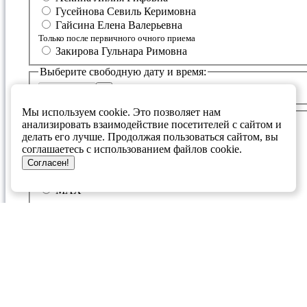
Гусейнова Севиль Керимовна
Гайсина Елена Валерьевна
Только после первичного очного приема
Закирова Гульнара Римовна
Выберите свободную дату и время:
<< /button>
>
Заполните свои данные:
Мы используем cookie. Это позволяет нам
анализировать взаимодействие посетителей с сайтом и
День рождения
делать его лучше. Продолжая пользоваться сайтом, вы
соглашаетесь с использованием файлов cookie.
Мессенджер для связи
Согласен!
Telegram
MAX
Я даю согласие ГБУЗ РМГЦ
(Оператор) на обработку, в том числе на сбор, систематизацию,
накопление и хранение моих персональных данных: фамилия, имя,
отчество, адрес электронной почты, номер контактного телефона в
соответствии с
политикой обратоки персональных данных
.
Полученные данные Оператор обязуется использовать для обратной
связи и для улучшения качества обслуживания пациентов.