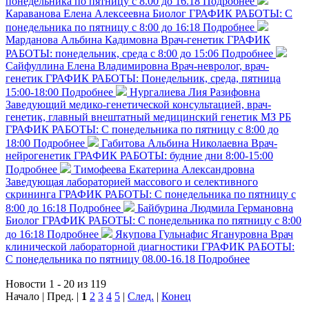
понедельника по пятницу с 8.00 до 16.18
Подробнее
Караванова Елена Алексеевна
Биолог
ГРАФИК РАБОТЫ: С
понедельника по пятницу с 8:00 до 16:18
Подробнее
Марданова Альбина Кадимовна
Врач-генетик
ГРАФИК
РАБОТЫ: понедельник, среда с 8:00 до 15:06
Подробнее
Сайфуллина Елена Владимировна
Врач-невролог, врач-
генетик
ГРАФИК РАБОТЫ: Понедельник, среда, пятница
15:00-18:00
Подробнее
Нургалиева Лия Разифовна
Заведующий медико-генетической консультацией, врач-
генетик, главный внештатный медицинский генетик МЗ РБ
ГРАФИК РАБОТЫ: С понедельника по пятницу с 8:00 до
18:00
Подробнее
Габитова Альбина Николаевна
Врач-
нейрогенетик
ГРАФИК РАБОТЫ: будние дни 8:00-15:00
Подробнее
Тимофеева Екатерина Александровна
Заведующая лабораторией массового и селективного
скрининга
ГРАФИК РАБОТЫ: С понедельника по пятницу с
8:00 до 16:18
Подробнее
Байбурина Людмила Германовна
Биолог
ГРАФИК РАБОТЫ: С понедельника по пятницу с 8:00
до 16:18
Подробнее
Якупова Гульнафис Ягануровна
Врач
клинической лабораторной диагностики
ГРАФИК РАБОТЫ:
С понедельника по пятницу 08.00-16.18
Подробнее
Новости 1 - 20 из 119
Начало | Пред. |
1
2
3
4
5
|
След.
|
Конец