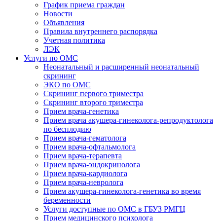
График приема граждан
Новости
Объявления
Правила внутреннего распорядка
Учетная политика
ЛЭК
Услуги по ОМС
Неонатальный и расширенный неонатальный
скрининг
ЭКО по ОМС
Скрининг первого триместра
Скрининг второго триместра
Прием врача-генетика
Прием врача акушера-гинеколога-репродуктолога
по бесплодию
Прием врача-гематолога
Прием врача-офтальмолога
Прием врача-терапевта
Прием врача-эндокринолога
Прием врача-кардиолога
Прием врача-невролога
Прием акушера-гинеколога-генетика во время
беременности
Услуги доступные по ОМС в ГБУЗ РМГЦ
Прием медицинского психолога