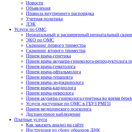
Новости
Объявления
Правила внутреннего распорядка
Учетная политика
ЛЭК
Услуги по ОМС
Неонатальный и расширенный неонатальный скри
ЭКО по ОМС
Скрининг первого триместра
Скрининг второго триместра
Прием врача-генетика
Прием врача акушера-гинеколога-репродуктолога 
Прием врача-гематолога
Прием врача-офтальмолога
Прием врача-терапевта
Прием врача-эндокринолога
Прием врача-кардиолога
Прием врача-невролога
Прием акушера-гинеколога-генетика во время бере
Услуги доступные по ОМС в ГБУЗ РМГЦ
Прием медицинского психолога
Диспансерное наблюдение
Платные услуги
Как заказать анализ на сайте
Инструкция по сбору образцов ДНК