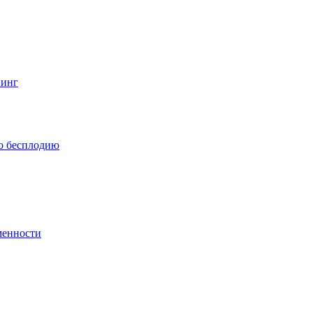
нинг
по бесплодию
менности