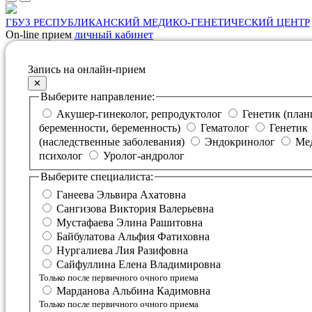
ГБУЗ РЕСПУБЛИКАНСКИЙ МЕДИКО-ГЕНЕТИЧЕСКИЙ ЦЕНТР
On-line прием
личный кабинет
Запись на онлайн-прием
✕
Выберите направление:
Акушер-гинеколог, репродуктолог
Генетик (планирование
беременности, беременность)
Гематолог
Генетик
(наследственные заболевания)
Эндокринолог
Медицинский
психолог
Уролог-андролог
Выберите специалиста:
Ганеева Эльвира Ахатовна
Сангизова Виктория Валерьевна
Мустафаева Элина Рашитовна
Байбулатова Альфия Фатиховна
Нургалиева Лия Разифовна
Сайфуллина Елена Владимировна
Только после первичного очного приема
Марданова Альбина Кадимовна
Только после первичного очного приема