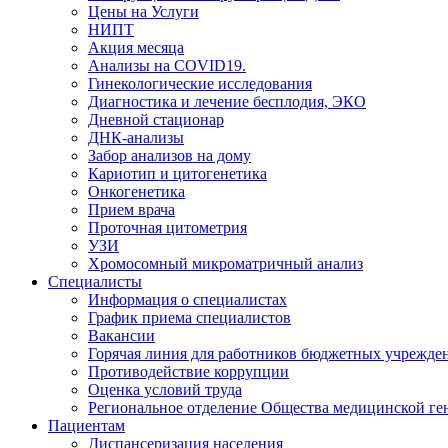
Цены на Услуги
НИПТ
Акция месяца
Анализы на COVID19.
Гинекологические исследования
Диагностика и лечение бесплодия, ЭКО
Дневной стационар
ДНК-анализы
Забор анализов на дому
Кариотип и цитогенетика
Онкогенетика
Прием врача
Проточная цитометрия
УЗИ
Хромосомный микроматричный анализ
Специалисты
Информация о специалистах
График приема специалистов
Вакансии
Горячая линия для работников бюджетных учрежде
Противодействие коррупции
Оценка условий труда
Региональное отделение Общества медицинской ге
Пациентам
Диспансеризация населения