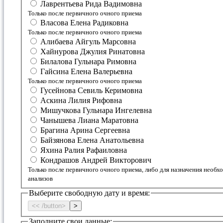
Лаврентьева Рида Вадимовна
Только после первичного очного приема
Власова Елена Радиковна
Только после первичного очного приема
Алибаева Айгуль Марсовна
Хайнурова Джулия Ринатовна
Билалова Гульнара Римовна
Гайсина Елена Валерьевна
Только после первичного очного приема
Гусейнова Севиль Керимовна
Аскина Лилия Рифовна
Мишучкова Гульнара Ингелевна
Чанышева Лиана Маратовна
Брагина Арина Сергеевна
Байзянова Елена Анатольевна
Яхина Ралия Рафаиловна
Кондрашов Андрей Викторович
Только после первичного очного приема, либо для назначения необ
анализов
Выберите свободную дату и время:
<< /button>
>
Заполните свои данные: