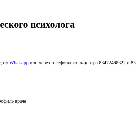
еского психолога
е, по
Whatsapp
или через телефоны колл-центра 83472468322 и 8
рофиль врача