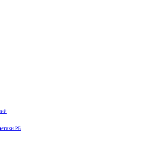
ний
нетики РБ