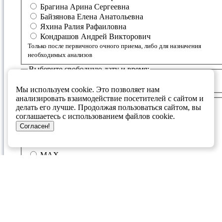
Брагина Арина Сергеевна
Байзянова Елена Анатольевна
Яхина Ралия Рафаиловна
Кондрашов Андрей Викторович
Только после первичного очного приема, либо для назначения
необходимых анализов
Выберите свободную дату и время:
<< /button>
>
Мы используем cookie. Это позволяет нам
Заполните свои данные:
анализировать взаимодействие посетителей с сайтом и
делать его лучше. Продолжая пользоваться сайтом, вы
День рождения
соглашаетесь с использованием файлов cookie.
Согласен!
Мессенджер для связи
Telegram
MAX
Я даю согласие ГБУЗ РМГЦ
(Оператор) на обработку, в том числе на сбор, систематизацию,
накопление и хранение моих персональных данных: фамилия, имя,
отчество, адрес электронной почты, номер контактного телефона в
соответствии с
политикой обратоки персональных данных
.
Полученные данные Оператор обязуется использовать для обратной