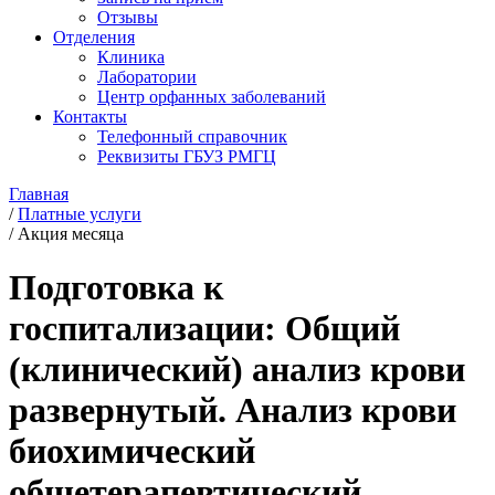
Отзывы
Отделения
Клиника
Лаборатории
Центр орфанных заболеваний
Контакты
Телефонный справочник
Реквизиты ГБУЗ РМГЦ
Главная
/
Платные услуги
/
Акция месяца
Подготовка к
госпитализации: Общий
(клинический) анализ крови
развернутый. Анализ крови
биохимический
общетерапевтический.