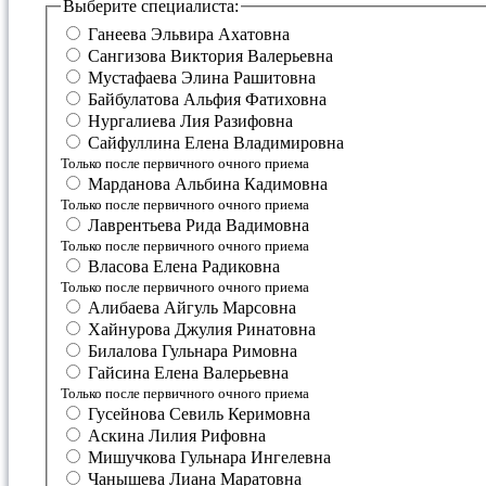
Выберите специалиста:
Ганеева Эльвира Ахатовна
Сангизова Виктория Валерьевна
Мустафаева Элина Рашитовна
Байбулатова Альфия Фатиховна
Нургалиева Лия Разифовна
Сайфуллина Елена Владимировна
Только после первичного очного приема
Марданова Альбина Кадимовна
Только после первичного очного приема
Лаврентьева Рида Вадимовна
Только после первичного очного приема
Власова Елена Радиковна
Только после первичного очного приема
Алибаева Айгуль Марсовна
Хайнурова Джулия Ринатовна
Билалова Гульнара Римовна
Гайсина Елена Валерьевна
Только после первичного очного приема
Гусейнова Севиль Керимовна
Аскина Лилия Рифовна
Мишучкова Гульнара Ингелевна
Чанышева Лиана Маратовна