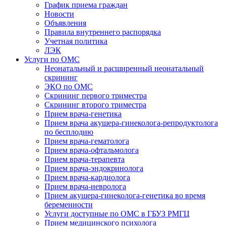
График приема граждан
Новости
Объявления
Правила внутреннего распорядка
Учетная политика
ЛЭК
Услуги по ОМС
Неонатальный и расширенный неонатальный
скрининг
ЭКО по ОМС
Скрининг первого триместра
Скрининг второго триместра
Прием врача-генетика
Прием врача акушера-гинеколога-репродуктолога
по бесплодию
Прием врача-гематолога
Прием врача-офтальмолога
Прием врача-терапевта
Прием врача-эндокринолога
Прием врача-кардиолога
Прием врача-невролога
Прием акушера-гинеколога-генетика во время
беременности
Услуги доступные по ОМС в ГБУЗ РМГЦ
Прием медицинского психолога