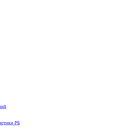
ний
нетики РБ