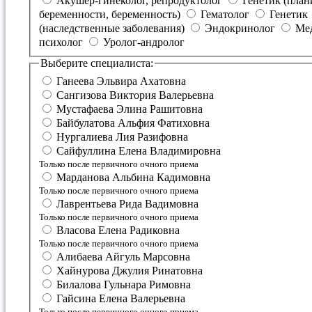
Акушер-гинеколог, репродуктолог
Генетик (планирование
беременности, беременность)
Гематолог
Генетик
(наследственные заболевания)
Эндокринолог
Медицинский
психолог
Уролог-андролог
Выберите специалиста:
Ганеева Эльвира Ахатовна
Сангизова Виктория Валерьевна
Мустафаева Элина Рашитовна
Байбулатова Альфия Фатиховна
Нургалиева Лия Разифовна
Сайфуллина Елена Владимировна
Только после первичного очного приема
Марданова Альбина Кадимовна
Только после первичного очного приема
Лаврентьева Рида Вадимовна
Только после первичного очного приема
Власова Елена Радиковна
Только после первичного очного приема
Алибаева Айгуль Марсовна
Хайнурова Джулия Ринатовна
Билалова Гульнара Римовна
Гайсина Елена Валерьевна
Только после первичного очного приема