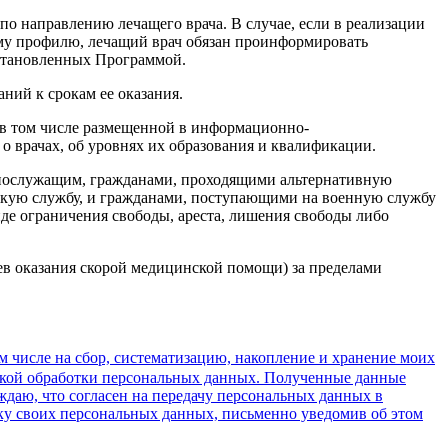
 направлению лечащего врача. В случае, если в реализации
у профилю, лечащий врач обязан проинформировать
становленных Программой.
ний к срокам ее оказания.
 в том числе размещенной в информационно-
о врачах, об уровнях их образования и квалификации.
нослужащим, гражданами, проходящими альтернативную
кую службу, и гражданами, поступающими на военную службу
де ограничения свободы, ареста, лишения свободы либо
в оказания скорой медицинской помощи) за пределами
м числе на сбор, систематизацию, накопление и хранение моих
тикой обработки персональных данных. Полученные данные
ждаю, что согласен на передачу персональных данных в
тку своих персональных данных, письменно уведомив об этом