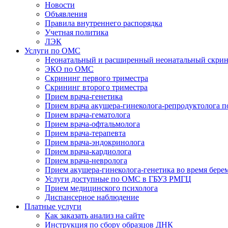
Новости
Объявления
Правила внутреннего распорядка
Учетная политика
ЛЭК
Услуги по ОМС
Неонатальный и расширенный неонатальный скри
ЭКО по ОМС
Скрининг первого триместра
Скрининг второго триместра
Прием врача-генетика
Прием врача акушера-гинеколога-репродуктолога 
Прием врача-гематолога
Прием врача-офтальмолога
Прием врача-терапевта
Прием врача-эндокринолога
Прием врача-кардиолога
Прием врача-невролога
Прием акушера-гинеколога-генетика во время бере
Услуги доступные по ОМС в ГБУЗ РМГЦ
Прием медицинского психолога
Диспансерное наблюдение
Платные услуги
Как заказать анализ на сайте
Инструкция по сбору образцов ДНК