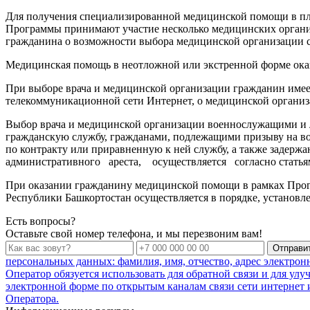
Для получения специализированной медицинской помощи в пла
Программы принимают участие несколько медицинских орган
гражданина о возможности выбора медицинской организации 
Медицинская помощь в неотложной или экстренной форме оказ
При выборе врача и медицинской организации гражданин имее
телекоммуникационной сети Интернет, о медицинской организа
Выбор врача и медицинской организации военнослужащими и
гражданскую службу, гражданами, подлежащими призыву на в
по контракту или приравненную к ней службу, а также задерж
административного ареста, осуществляется согласно статьям
При оказании гражданину медицинской помощи в рамках Прог
Республики Башкортостан осуществляется в порядке, установ
Есть вопросы?
Оставьте свой номер телефона, и мы перезвоним вам!
Отправи
персональных данных: фамилия, имя, отчество, адрес электро
Оператор обязуется использовать для обратной связи и для ул
электронной форме по открытым каналам связи сети интернет и
Оператора.