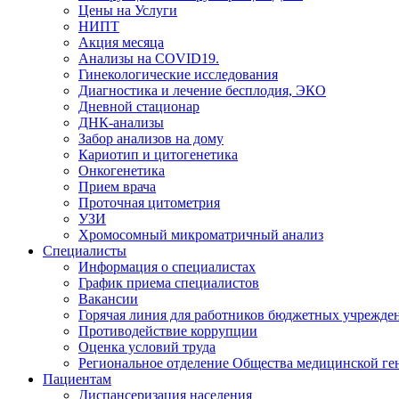
Цены на Услуги
НИПТ
Акция месяца
Анализы на COVID19.
Гинекологические исследования
Диагностика и лечение бесплодия, ЭКО
Дневной стационар
ДНК-анализы
Забор анализов на дому
Кариотип и цитогенетика
Онкогенетика
Прием врача
Проточная цитометрия
УЗИ
Хромосомный микроматричный анализ
Специалисты
Информация о специалистах
График приема специалистов
Вакансии
Горячая линия для работников бюджетных учрежде
Противодействие коррупции
Оценка условий труда
Региональное отделение Общества медицинской ге
Пациентам
Диспансеризация населения