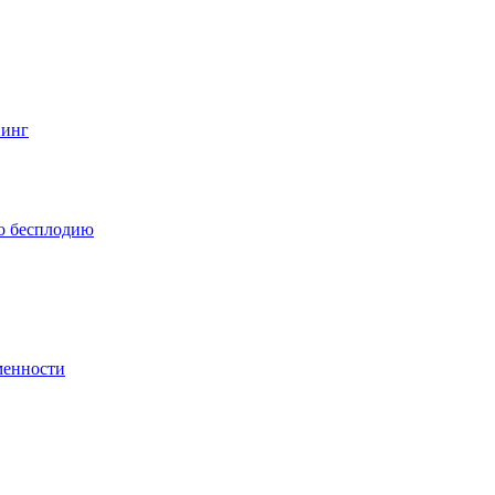
нинг
по бесплодию
менности