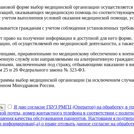
новой форме выбор медицинской организации осуществляется по
изаций, оказывающих медицинскую помощь по соответствующем
с учетом выполнения условий оказания медицинской помощи, у
ывается гражданам с учетом соблюдения установленных требова
т право на получение информации в доступной для него форме,
ции, об осуществляемой ею медицинской деятельности, а также 
 лицами, приравненными по медицинскому обеспечению к воен
оенную службу или направляемыми на альтернативную гражданс
анными, заключенными под стражу, отбывающими наказание в ви
 25 и 26 Федерального закона № 323-ФЗ.
раммы выбор медицинской организации (за исключением случае
ленном Минздравом России.
Я даю согласие ГБУЗ РМГЦ (Оператор) на обработку, в то
ть
нной почты, номер контактного телефона в соответствии с поли
учшения качества обслуживания пациентов. Настоящим я подтвер
 информирован(-а) о праве отозвать данное согласие на обрабо